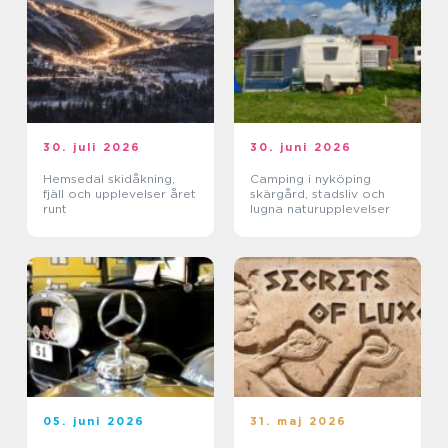
30. juli 2026
30. juni 2026
Hemsedal skidåkning,
Camping i nyköping
fjäll och upplevelser året
skärgård, stadsliv och
runt
lugna naturupplevelser
05. juni 2026
31. maj 2026