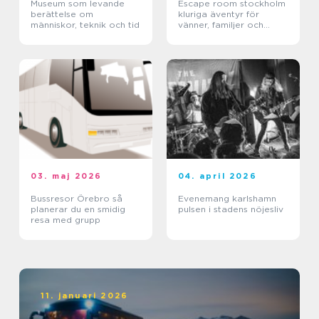
Museum som levande
Escape room stockholm
berättelse om
kluriga äventyr för
människor, teknik och tid
vänner, familjer och
företag
03. maj 2026
04. april 2026
Bussresor Örebro så
Evenemang karlshamn
planerar du en smidig
pulsen i stadens nöjesliv
resa med grupp
11. januari 2026