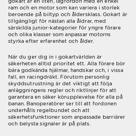
gokart är en liten, lågfordon med en enkel
ram och en motor som kan variera i storlek
beroende på biltyp och åldersklass. Gokart är
tillgängligt för nästan alla åldrar, med
särskilda junior-kategorier för yngre förare
och olika klasser som anpassar motorns
styrka efter erfarenhet och ålder.
När du ger dig in i gokartvärlden är
säkerheten alltid prioritet ett. Alla förare bör
bära godkända hjälmar, handskar och, i vissa
fall, en racingdräkt. Förutom personlig
skyddsutrustning är det viktigt att följa
anläggningens regler och riktlinjer för att
garantera en säker körupplevelse för alla på
banan. Banoperatörer ser till att fordonen
underhålls regelbundet och att
säkerhetsfunktioner som anpassade barriärer
och belysta signaler är på plats.