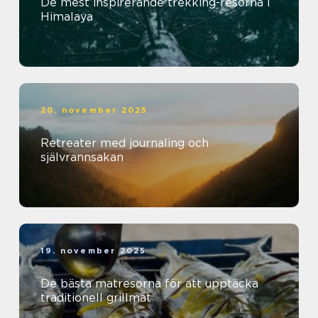
De mest inspirerande trekking-resorna i
Himalaya
20. november 2025
Retreater med journaling och
självrannsakan
19. november 2025
De bästa matresorna för att upptäcka
traditionell grillmat