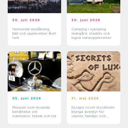
30. juli 2026
30. juni 2026
Hemsedal skidåkning,
Camping i nyköping
fjäll och upplevelser året
skärgård, stadsliv och
runt
lugna naturupplevelser
05. juni 2026
31. maj 2026
Museum som levande
Escape room stockholm
berättelse om
kluriga äventyr för
människor, teknik och tid
vänner, familjer och
företag