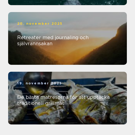
20. november 2025
Retreater med journaling och
självrannsakan
19. november 2025
De bästa matresorna för att upptäcka
traditionell grillmat