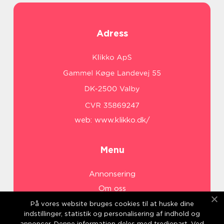
Adress
web:
www.klikko.dk/
Menu
Annonsering
Om oss
Cookies
På vores website bruges cookies til at huske dine
indstillinger, statistik og personalisering af indhold og
Kontakta oss
annoncer. Denne information deles med tredjepart. Ved