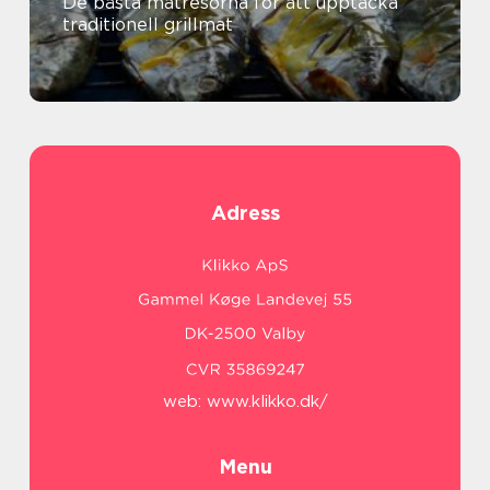
De bästa matresorna för att upptäcka
traditionell grillmat
Adress
web:
www.klikko.dk/
Menu