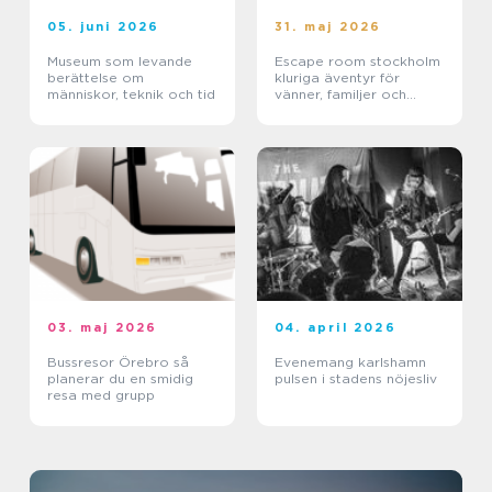
05. juni 2026
31. maj 2026
Museum som levande
Escape room stockholm
berättelse om
kluriga äventyr för
människor, teknik och tid
vänner, familjer och
företag
03. maj 2026
04. april 2026
Bussresor Örebro så
Evenemang karlshamn
planerar du en smidig
pulsen i stadens nöjesliv
resa med grupp