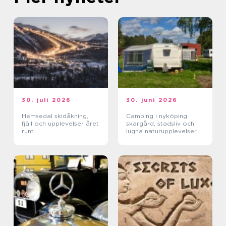
30. juli 2026
30. juni 2026
Hemsedal skidåkning,
Camping i nyköping
fjäll och upplevelser året
skärgård, stadsliv och
runt
lugna naturupplevelser