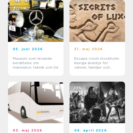
05. juni 2026
31. maj 2026
Museum som levande
Escape room stockholm
berättelse om
kluriga äventyr för
människor, teknik och tid
vänner, familjer och
företag
03. maj 2026
04. april 2026