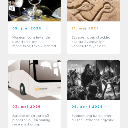
05. juni 2026
31. maj 2026
Museum som levande
Escape room stockholm
berättelse om
kluriga äventyr för
människor, teknik och tid
vänner, familjer och
företag
03. maj 2026
04. april 2026
Bussresor Örebro så
Evenemang karlshamn
planerar du en smidig
pulsen i stadens nöjesliv
resa med grupp