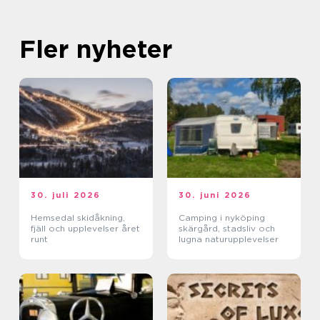
Fler nyheter
30. juli 2026
30. juni 2026
Hemsedal skidåkning,
Camping i nyköping
fjäll och upplevelser året
skärgård, stadsliv och
runt
lugna naturupplevelser