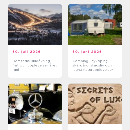
30. juli 2026
30. juni 2026
Hemsedal skidåkning,
Camping i nyköping
fjäll och upplevelser året
skärgård, stadsliv och
runt
lugna naturupplevelser