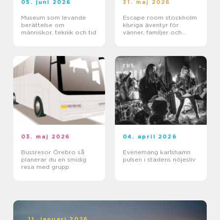
05. juni 2026
31. maj 2026
Museum som levande
Escape room stockholm
berättelse om
kluriga äventyr för
människor, teknik och tid
vänner, familjer och
företag
03. maj 2026
04. april 2026
Bussresor Örebro så
Evenemang karlshamn
planerar du en smidig
pulsen i stadens nöjesliv
resa med grupp
11. januari 2026