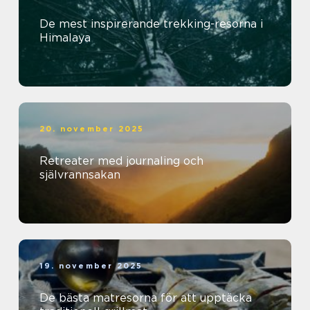
De mest inspirerande trekking-resorna i
Himalaya
20. november 2025
Retreater med journaling och
självrannsakan
19. november 2025
De bästa matresorna för att upptäcka